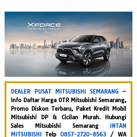
By
Dealer
Pusat
Mitsubishi
Semarang
Posted
on
August
31,
2023
DEALER PUSAT MITSUBISHI SEMARANG
–
Info Daftar Harga OTR Mitsubishi Semarang,
Promo Diskon Terbaru, Paket Kredit Mobil
Mitsubishi DP & Cicilan Murah. Hubungi
Sales Mitsubishi Semarang
INTAN
MITSUBISHI
Telp
0857-2720-8563
/ WA